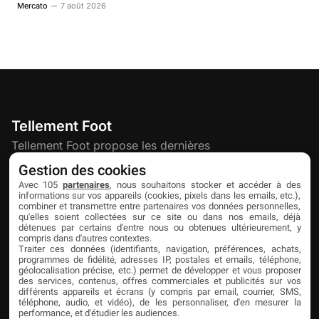
Mercato
7 août 2026
Tellement Foot
Tellement Foot propose les dernières
actualités et nouveautés créatives dédiées
Gestion des cookies
au football.
Avec 105
partenaires
, nous souhaitons stocker et accéder à des
informations sur vos appareils (cookies, pixels dans les emails, etc.),
combiner et transmettre entre partenaires vos données personnelles,
qu'elles soient collectées sur ce site ou dans nos emails, déjà
Découvrir
Liens utiles
Partenaires
détenues par certains d'entre nous ou obtenues ultérieurement, y
compris dans d'autres contextes.
À propos
Mentions légales
Livefoot
Traiter ces données (identifiants, navigation, préférences, achats,
programmes de fidélité, adresses IP, postales et emails, téléphone,
Contact
Confidentialité
Jeunesfooteux
géolocalisation précise, etc.) permet de développer et vous proposer
des services, contenus, offres commerciales et publicités sur vos
différents appareils et écrans (y compris par email, courrier, SMS,
Publicité
Cookies
Tólmi Studio
téléphone, audio, et vidéo), de les personnaliser, d'en mesurer la
performance, et d'étudier les audiences.