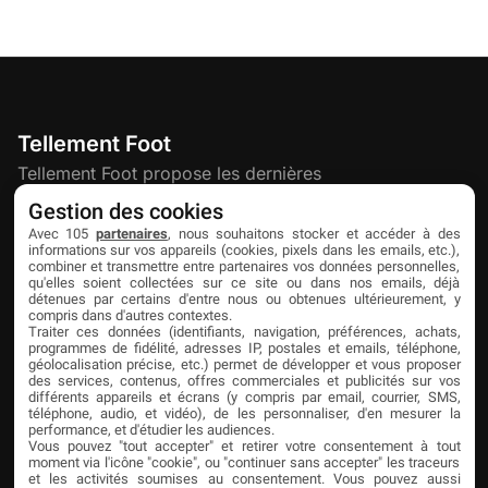
Tellement Foot
Tellement Foot propose les dernières
actualités et nouveautés créatives dédiées
Gestion des cookies
au football.
Avec 105
partenaires
, nous souhaitons stocker et accéder à des
informations sur vos appareils (cookies, pixels dans les emails, etc.),
combiner et transmettre entre partenaires vos données personnelles,
qu'elles soient collectées sur ce site ou dans nos emails, déjà
Découvrir
Liens utiles
Partenaires
détenues par certains d'entre nous ou obtenues ultérieurement, y
compris dans d'autres contextes.
À propos
Mentions légales
Livefoot
Traiter ces données (identifiants, navigation, préférences, achats,
programmes de fidélité, adresses IP, postales et emails, téléphone,
Contact
Confidentialité
Jeunesfooteux
géolocalisation précise, etc.) permet de développer et vous proposer
des services, contenus, offres commerciales et publicités sur vos
différents appareils et écrans (y compris par email, courrier, SMS,
Publicité
Cookies
Tólmi Studio
téléphone, audio, et vidéo), de les personnaliser, d'en mesurer la
performance, et d'étudier les audiences.
King Score
Vous pouvez "tout accepter" et retirer votre consentement à tout
moment via l'icône "cookie", ou "continuer sans accepter" les traceurs
Foot en France
et les activités soumises au consentement. Vous pouvez aussi