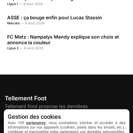
Ligue 1
6 août 2026
ASSE : ça bouge enfin pour Lucas Stassin
Mercato
6 août 2026
FC Metz : Nampalys Mendy explique son choix et
annonce la couleur
Ligue 2
6 août 2026
Tellement Foot
Tellement Foot propose les dernières
actualités et nouveautés créatives dédiées
Gestion des cookies
au football.
Avec 105
partenaires
, nous souhaitons stocker et accéder à des
informations sur vos appareils (cookies, pixels dans les emails, etc.),
combiner et transmettre entre partenaires vos données personnelles,