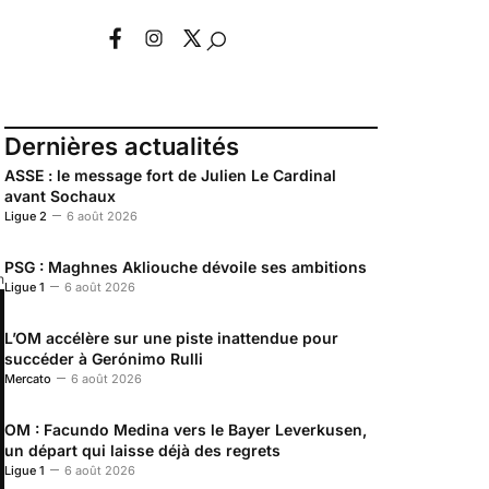
Dernières actualités
ASSE : le message fort de Julien Le Cardinal
avant Sochaux
Ligue 2
6 août 2026
PSG : Maghnes Akliouche dévoile ses ambitions
n
Ligue 1
6 août 2026
L’OM accélère sur une piste inattendue pour
succéder à Gerónimo Rulli
Mercato
6 août 2026
OM : Facundo Medina vers le Bayer Leverkusen,
un départ qui laisse déjà des regrets
Ligue 1
6 août 2026