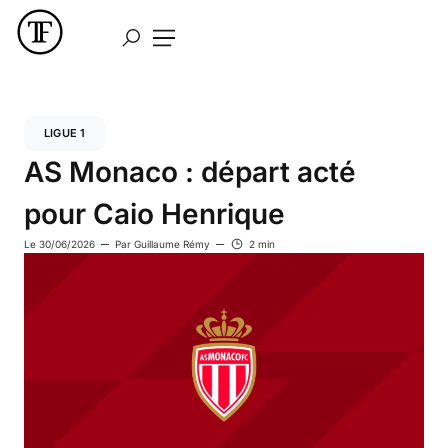
LIGUE 1
AS Monaco : départ acté
pour Caio Henrique
Le
30/06/2026
Par
Guillaume Rémy
2 min