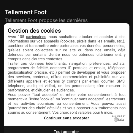
Tellement Foot
Tellement Foot propose les dernières
actualités et nouveautés créatives dédiées
Gestion des cookies
au football.
Avec 105
partenaires
, nous souhaitons stocker et accéder à des
informations sur vos appareils (cookies, pixels dans les emails, etc.),
combiner et transmettre entre partenaires vos données personnelles,
qu'elles soient collectées sur ce site ou dans nos emails, déjà
Découvrir
Liens utiles
Partenaires
détenues par certains d'entre nous ou obtenues ultérieurement, y
compris dans d'autres contextes.
À propos
Mentions légales
Livefoot
Traiter ces données (identifiants, navigation, préférences, achats,
programmes de fidélité, adresses IP, postales et emails, téléphone,
Contact
Confidentialité
Jeunesfooteux
géolocalisation précise, etc.) permet de développer et vous proposer
des services, contenus, offres commerciales et publicités sur vos
différents appareils et écrans (y compris par email, courrier, SMS,
Publicité
Cookies
Tólmi Studio
téléphone, audio, et vidéo), de les personnaliser, d'en mesurer la
performance, et d'étudier les audiences.
King Score
Vous pouvez "tout accepter" et retirer votre consentement à tout
moment via l'icône "cookie", ou "continuer sans accepter" les traceurs
Foot en France
et les activités soumises au consentement. Vous pouvez aussi
"paramétrer des choix" détaillés et vous opposer aux traitements non
Football Addict
soumis au consentement. Vos choix sont valables pour 6 mois.
powered by
Continuer sans accepter
Tout accepter