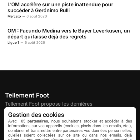
L’OM accélère sur une piste inattendue pour
succéder à Gerónimo Rulli
Mercato
6 août 2026
OM : Facundo Medina vers le Bayer Leverkusen, un
départ qui laisse déjà des regrets
Ligue 1
6 août 2026
Tellement Foot
Tellement Foot propose les dernières
actualités et nouveautés créatives dédiées
Gestion des cookies
au football.
Avec 105
partenaires
, nous souhaitons stocker et accéder à des
informations sur vos appareils (cookies, pixels dans les emails, etc.),
combiner et transmettre entre partenaires vos données personnelles,
qu'elles soient collectées sur ce site ou dans nos emails, déjà
Découvrir
Liens utiles
Partenaires
détenues par certains d'entre nous ou obtenues ultérieurement, y