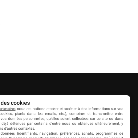
Partenaires
 des cookies
artenaires
, nous souhaitons stocker et accéder à des informations sur vos
es
Livefoot
cookies, pixels dans les emails, etc.), combiner et transmettre entre
 vos données personnelles, qu'elles soient collectées sur ce site ou dans
Jeunesfooteux
 déjà détenues par certains d'entre nous ou obtenues ultérieurement, y
s d'autres contextes.
Tólmi Studio
 données (identifiants, navigation, préférences, achats, programmes de