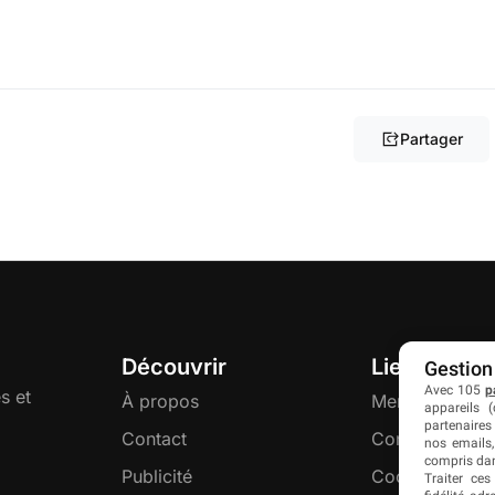
Partager
Découvrir
Liens utiles
Gestion
Avec 105
p
s et
À propos
Mentions légal
appareils (
partenaires
Contact
Confidentialité
nos emails,
compris dan
Publicité
Cookies
Traiter ces