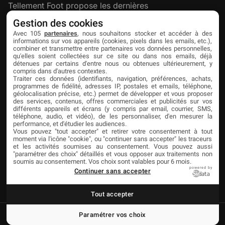
Tellement Foot propose les dernières
actualités et nouveautés créatives dédiées
Gestion des cookies
au football.
Avec 105
partenaires
, nous souhaitons stocker et accéder à des
informations sur vos appareils (cookies, pixels dans les emails, etc.),
combiner et transmettre entre partenaires vos données personnelles,
qu'elles soient collectées sur ce site ou dans nos emails, déjà
Découvrir
Liens utiles
Partenaires
détenues par certains d'entre nous ou obtenues ultérieurement, y
compris dans d'autres contextes.
À propos
Mentions légales
Livefoot
Traiter ces données (identifiants, navigation, préférences, achats,
programmes de fidélité, adresses IP, postales et emails, téléphone,
Contact
Confidentialité
Jeunesfooteux
géolocalisation précise, etc.) permet de développer et vous proposer
des services, contenus, offres commerciales et publicités sur vos
différents appareils et écrans (y compris par email, courrier, SMS,
Publicité
Cookies
Tólmi Studio
téléphone, audio, et vidéo), de les personnaliser, d'en mesurer la
performance, et d'étudier les audiences.
King Score
Vous pouvez "tout accepter" et retirer votre consentement à tout
moment via l'icône "cookie", ou "continuer sans accepter" les traceurs
Foot en France
et les activités soumises au consentement. Vous pouvez aussi
"paramétrer des choix" détaillés et vous opposer aux traitements non
Football Addict
soumis au consentement. Vos choix sont valables pour 6 mois.
powered by
Continuer sans accepter
Tout accepter
Paramétrer vos choix
© Copyright Tellement Foot
Réalisation Tólmi Studio