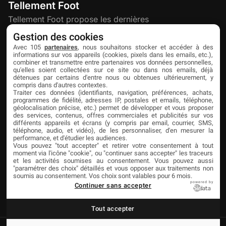
Tellement Foot
Tellement Foot propose les dernières
actualités et nouveautés créatives dédiées
Gestion des cookies
au football.
Avec 105
partenaires
, nous souhaitons stocker et accéder à des
informations sur vos appareils (cookies, pixels dans les emails, etc.),
combiner et transmettre entre partenaires vos données personnelles,
qu'elles soient collectées sur ce site ou dans nos emails, déjà
Découvrir
Liens utiles
Partenaires
détenues par certains d'entre nous ou obtenues ultérieurement, y
compris dans d'autres contextes.
À propos
Mentions légales
Livefoot
Traiter ces données (identifiants, navigation, préférences, achats,
programmes de fidélité, adresses IP, postales et emails, téléphone,
Contact
Confidentialité
Jeunesfooteux
géolocalisation précise, etc.) permet de développer et vous proposer
des services, contenus, offres commerciales et publicités sur vos
différents appareils et écrans (y compris par email, courrier, SMS,
Publicité
Cookies
Tólmi Studio
téléphone, audio, et vidéo), de les personnaliser, d'en mesurer la
performance, et d'étudier les audiences.
King Score
Vous pouvez "tout accepter" et retirer votre consentement à tout
moment via l'icône "cookie", ou "continuer sans accepter" les traceurs
Foot en France
et les activités soumises au consentement. Vous pouvez aussi
"paramétrer des choix" détaillés et vous opposer aux traitements non
Football Addict
soumis au consentement. Vos choix sont valables pour 6 mois.
powered by
Continuer sans accepter
Tout accepter