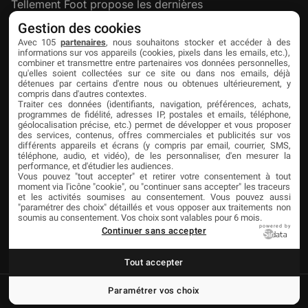
Tellement Foot propose les dernières
actualités et nouveautés créatives dédiées
Gestion des cookies
au football.
Avec 105
partenaires
, nous souhaitons stocker et accéder à des
informations sur vos appareils (cookies, pixels dans les emails, etc.),
combiner et transmettre entre partenaires vos données personnelles,
qu'elles soient collectées sur ce site ou dans nos emails, déjà
Découvrir
Liens utiles
Partenaires
détenues par certains d'entre nous ou obtenues ultérieurement, y
compris dans d'autres contextes.
À propos
Mentions légales
Livefoot
Traiter ces données (identifiants, navigation, préférences, achats,
programmes de fidélité, adresses IP, postales et emails, téléphone,
Contact
Confidentialité
Jeunesfooteux
géolocalisation précise, etc.) permet de développer et vous proposer
des services, contenus, offres commerciales et publicités sur vos
différents appareils et écrans (y compris par email, courrier, SMS,
Publicité
Cookies
Tólmi Studio
téléphone, audio, et vidéo), de les personnaliser, d'en mesurer la
performance, et d'étudier les audiences.
King Score
Vous pouvez "tout accepter" et retirer votre consentement à tout
moment via l'icône "cookie", ou "continuer sans accepter" les traceurs
Foot en France
et les activités soumises au consentement. Vous pouvez aussi
"paramétrer des choix" détaillés et vous opposer aux traitements non
Football Addict
soumis au consentement. Vos choix sont valables pour 6 mois.
powered by
Continuer sans accepter
Tout accepter
Paramétrer vos choix
© Copyright Tellement Foot
Réalisation Tólmi Studio