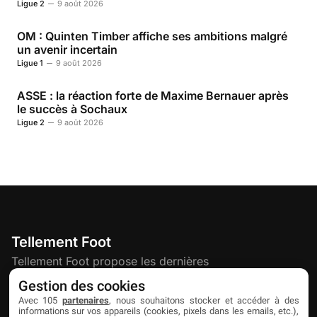
Ligue 2
9 août 2026
OM : Quinten Timber affiche ses ambitions malgré
un avenir incertain
Ligue 1
9 août 2026
ASSE : la réaction forte de Maxime Bernauer après
le succès à Sochaux
Ligue 2
9 août 2026
Tellement Foot
Tellement Foot propose les dernières
actualités et nouveautés créatives dédiées
Gestion des cookies
au football.
Avec 105
partenaires
, nous souhaitons stocker et accéder à des
informations sur vos appareils (cookies, pixels dans les emails, etc.),