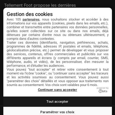
Tellement Foot propose les dernières
actualités et nouveautés créatives dédiées
Gestion des cookies
au football.
Avec 105
partenaires
, nous souhaitons stocker et accéder à des
informations sur vos appareils (cookies, pixels dans les emails, etc.),
combiner et transmettre entre partenaires vos données personnelles,
qu'elles soient collectées sur ce site ou dans nos emails, déjà
Découvrir
Liens utiles
Partenaires
détenues par certains d'entre nous ou obtenues ultérieurement, y
compris dans d'autres contextes.
À propos
Mentions légales
Livefoot
Traiter ces données (identifiants, navigation, préférences, achats,
programmes de fidélité, adresses IP, postales et emails, téléphone,
Contact
Confidentialité
Jeunesfooteux
géolocalisation précise, etc.) permet de développer et vous proposer
des services, contenus, offres commerciales et publicités sur vos
différents appareils et écrans (y compris par email, courrier, SMS,
Publicité
Cookies
Tólmi Studio
téléphone, audio, et vidéo), de les personnaliser, d'en mesurer la
performance, et d'étudier les audiences.
King Score
Vous pouvez "tout accepter" et retirer votre consentement à tout
moment via l'icône "cookie", ou "continuer sans accepter" les traceurs
Foot en France
et les activités soumises au consentement. Vous pouvez aussi
"paramétrer des choix" détaillés et vous opposer aux traitements non
Football Addict
soumis au consentement. Vos choix sont valables pour 6 mois.
powered by
Continuer sans accepter
Tout accepter
Paramétrer vos choix
© Copyright Tellement Foot
Réalisation Tólmi Studio