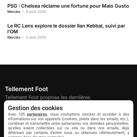
PSG : Chelsea réclame une fortune pour Malo Gusto
Mercato
6 août 2026
Le RC Lens explore le dossier Ilan Kebbal, suivi par
l’OM
Mercato
5 août 2026
Tellement Foot
Tellement Foot propose les dernières
actualités et nouveautés créatives dédiées
Gestion des cookies
au football.
Avec 105
partenaires
, nous souhaitons stocker et accéder à des
informations sur vos appareils (cookies, pixels dans les emails, etc.),
combiner et transmettre entre partenaires vos données personnelles,
qu'elles soient collectées sur ce site ou dans nos emails, déjà
Découvrir
Liens utiles
Partenaires
détenues par certains d'entre nous ou obtenues ultérieurement, y