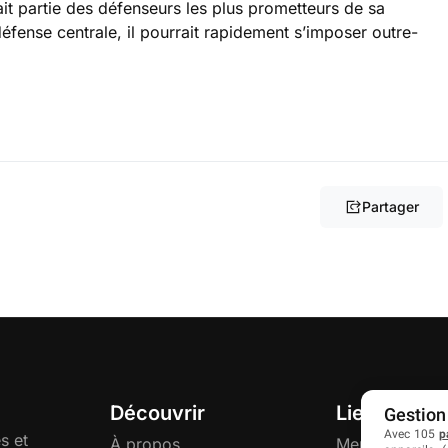
ait partie des défenseurs les plus prometteurs de sa
fense centrale, il pourrait rapidement s’imposer outre-
Partager
Découvrir
Liens utiles
Gestion
Avec 105
p
s et
À propos
Mentions légal