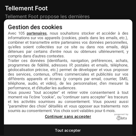
Tellement Foot
Tellement Foot propose les dernières
actualités et nouveautés créatives dédiées
Gestion des cookies
au football.
Avec 105
partenaires
, nous souhaitons stocker et accéder à des
informations sur vos appareils (cookies, pixels dans les emails, etc.),
combiner et transmettre entre partenaires vos données personnelles,
qu'elles soient collectées sur ce site ou dans nos emails, déjà
Découvrir
Liens utiles
Partenaires
détenues par certains d'entre nous ou obtenues ultérieurement, y
compris dans d'autres contextes.
À propos
Mentions légales
Livefoot
Traiter ces données (identifiants, navigation, préférences, achats,
programmes de fidélité, adresses IP, postales et emails, téléphone,
Contact
Confidentialité
Jeunesfooteux
géolocalisation précise, etc.) permet de développer et vous proposer
des services, contenus, offres commerciales et publicités sur vos
différents appareils et écrans (y compris par email, courrier, SMS,
Publicité
Cookies
Tólmi Studio
téléphone, audio, et vidéo), de les personnaliser, d'en mesurer la
performance, et d'étudier les audiences.
King Score
Vous pouvez "tout accepter" et retirer votre consentement à tout
moment via l'icône "cookie", ou "continuer sans accepter" les traceurs
Foot en France
et les activités soumises au consentement. Vous pouvez aussi
"paramétrer des choix" détaillés et vous opposer aux traitements non
Football Addict
soumis au consentement. Vos choix sont valables pour 6 mois.
powered by
Continuer sans accepter
Tout accepter