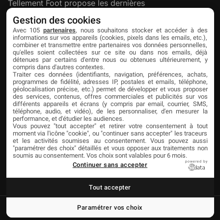
Tellement Foot propose les dernières
actualités et nouveautés créatives dédiées
Gestion des cookies
au football.
Avec 105
partenaires
, nous souhaitons stocker et accéder à des
informations sur vos appareils (cookies, pixels dans les emails, etc.),
combiner et transmettre entre partenaires vos données personnelles,
qu'elles soient collectées sur ce site ou dans nos emails, déjà
Découvrir
Liens utiles
Partenaires
détenues par certains d'entre nous ou obtenues ultérieurement, y
compris dans d'autres contextes.
À propos
Mentions légales
Livefoot
Traiter ces données (identifiants, navigation, préférences, achats,
programmes de fidélité, adresses IP, postales et emails, téléphone,
Contact
Confidentialité
Jeunesfooteux
géolocalisation précise, etc.) permet de développer et vous proposer
des services, contenus, offres commerciales et publicités sur vos
différents appareils et écrans (y compris par email, courrier, SMS,
Publicité
Cookies
Tólmi Studio
téléphone, audio, et vidéo), de les personnaliser, d'en mesurer la
performance, et d'étudier les audiences.
King Score
Vous pouvez "tout accepter" et retirer votre consentement à tout
moment via l'icône "cookie", ou "continuer sans accepter" les traceurs
Foot en France
et les activités soumises au consentement. Vous pouvez aussi
"paramétrer des choix" détaillés et vous opposer aux traitements non
Football Addict
soumis au consentement. Vos choix sont valables pour 6 mois.
powered by
Continuer sans accepter
Tout accepter
Paramétrer vos choix
© Copyright Tellement Foot
Réalisation Tólmi Studio