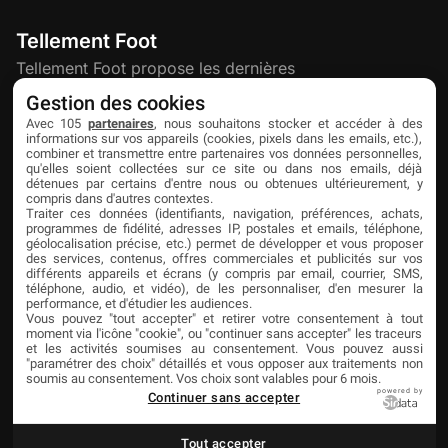
Tellement Foot
Tellement Foot propose les dernières
actualités et nouveautés créatives dédiées
Gestion des cookies
au football.
Avec 105
partenaires
, nous souhaitons stocker et accéder à des
informations sur vos appareils (cookies, pixels dans les emails, etc.),
combiner et transmettre entre partenaires vos données personnelles,
qu'elles soient collectées sur ce site ou dans nos emails, déjà
Découvrir
Liens utiles
Partenaires
détenues par certains d'entre nous ou obtenues ultérieurement, y
compris dans d'autres contextes.
À propos
Mentions légales
Livefoot
Traiter ces données (identifiants, navigation, préférences, achats,
programmes de fidélité, adresses IP, postales et emails, téléphone,
Contact
Confidentialité
Jeunesfooteux
géolocalisation précise, etc.) permet de développer et vous proposer
des services, contenus, offres commerciales et publicités sur vos
différents appareils et écrans (y compris par email, courrier, SMS,
Publicité
Cookies
Tólmi Studio
téléphone, audio, et vidéo), de les personnaliser, d'en mesurer la
performance, et d'étudier les audiences.
King Score
Vous pouvez "tout accepter" et retirer votre consentement à tout
moment via l'icône "cookie", ou "continuer sans accepter" les traceurs
Foot en France
et les activités soumises au consentement. Vous pouvez aussi
"paramétrer des choix" détaillés et vous opposer aux traitements non
Football Addict
soumis au consentement. Vos choix sont valables pour 6 mois.
powered by
Continuer sans accepter
Tout accepter