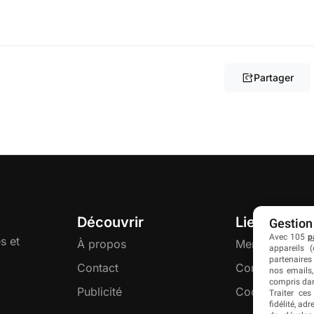
Partager
Découvrir
Liens utiles
Gestion
Avec 105
p
s et
À propos
Mentions légal
appareils (
partenaires
Contact
Confidentialité
nos emails,
compris dan
Publicité
Cookies
Traiter ces
fidélité, ad