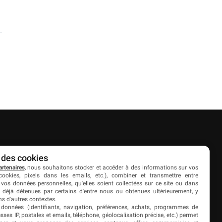
Partenaires
 des cookies
artenaires
, nous souhaitons stocker et accéder à des informations sur vos
es
Livefoot
cookies, pixels dans les emails, etc.), combiner et transmettre entre
 vos données personnelles, qu'elles soient collectées sur ce site ou dans
Jeunesfooteux
 déjà détenues par certains d'entre nous ou obtenues ultérieurement, y
s d'autres contextes.
Tólmi Studio
 données (identifiants, navigation, préférences, achats, programmes de
resses IP, postales et emails, téléphone, géolocalisation précise, etc.) permet