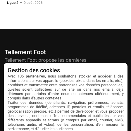
Ligue 2
9 août 2026
Tellement Foot
Tellement Foot propose les dernières
actualités et nouveautés créatives dédiées
Gestion des cookies
au football.
Avec 105
partenaires
, nous souhaitons stocker et accéder à des
informations sur vos appareils (cookies, pixels dans les emails, etc.),
combiner et transmettre entre partenaires vos données personnelles,
qu'elles soient collectées sur ce site ou dans nos emails, déjà
Découvrir
Liens utiles
Partenaires
détenues par certains d'entre nous ou obtenues ultérieurement, y
compris dans d'autres contextes.
À propos
Mentions légales
Livefoot
Traiter ces données (identifiants, navigation, préférences, achats,
programmes de fidélité, adresses IP, postales et emails, téléphone,
Contact
Confidentialité
Jeunesfooteux
géolocalisation précise, etc.) permet de développer et vous proposer
des services, contenus, offres commerciales et publicités sur vos
différents appareils et écrans (y compris par email, courrier, SMS,
Publicité
Cookies
Tólmi Studio
téléphone, audio, et vidéo), de les personnaliser, d'en mesurer la
performance, et d'étudier les audiences.