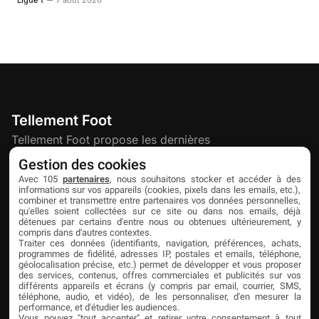
Ligue 1
7 août 2026
Tellement Foot
Tellement Foot propose les dernières
actualités et nouveautés créatives dédiées
Gestion des cookies
au football.
Avec 105
partenaires
, nous souhaitons stocker et accéder à des
informations sur vos appareils (cookies, pixels dans les emails, etc.),
combiner et transmettre entre partenaires vos données personnelles,
qu'elles soient collectées sur ce site ou dans nos emails, déjà
Découvrir
Liens utiles
Partenaires
détenues par certains d'entre nous ou obtenues ultérieurement, y
compris dans d'autres contextes.
À propos
Mentions légales
Livefoot
Traiter ces données (identifiants, navigation, préférences, achats,
programmes de fidélité, adresses IP, postales et emails, téléphone,
Contact
Confidentialité
Jeunesfooteux
géolocalisation précise, etc.) permet de développer et vous proposer
des services, contenus, offres commerciales et publicités sur vos
différents appareils et écrans (y compris par email, courrier, SMS,
Publicité
Cookies
Tólmi Studio
téléphone, audio, et vidéo), de les personnaliser, d'en mesurer la
performance, et d'étudier les audiences.
King Score
Vous pouvez "tout accepter" et retirer votre consentement à tout