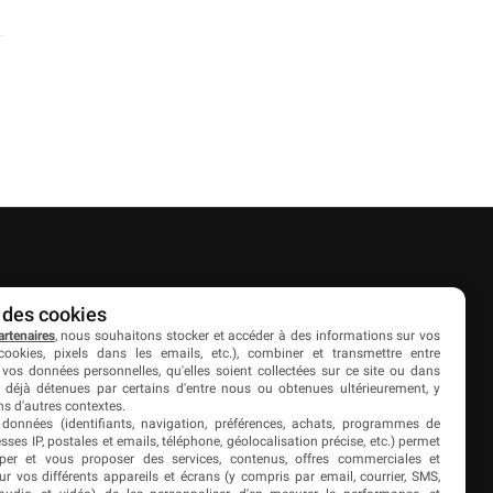
Partenaires
 des cookies
artenaires
, nous souhaitons stocker et accéder à des informations sur vos
es
Livefoot
cookies, pixels dans les emails, etc.), combiner et transmettre entre
 vos données personnelles, qu'elles soient collectées sur ce site ou dans
Jeunesfooteux
 déjà détenues par certains d'entre nous ou obtenues ultérieurement, y
s d'autres contextes.
Tólmi Studio
 données (identifiants, navigation, préférences, achats, programmes de
resses IP, postales et emails, téléphone, géolocalisation précise, etc.) permet
King Score
per et vous proposer des services, contenus, offres commerciales et
sur vos différents appareils et écrans (y compris par email, courrier, SMS,