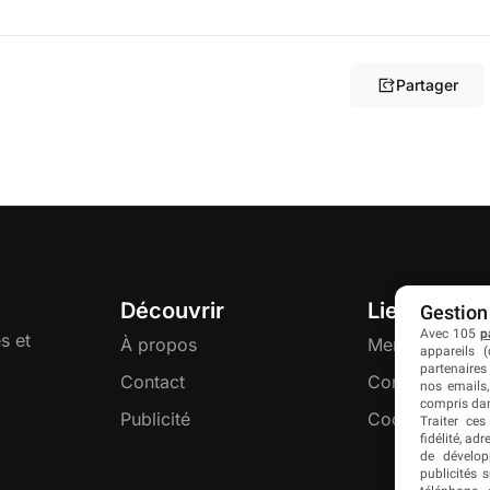
Partager
Découvrir
Liens utiles
Gestion
Avec 105
p
s et
À propos
Mentions légal
appareils (
partenaires
Contact
Confidentialité
nos emails,
compris dan
Publicité
Cookies
Traiter ces
fidélité, ad
de dévelop
publicités 