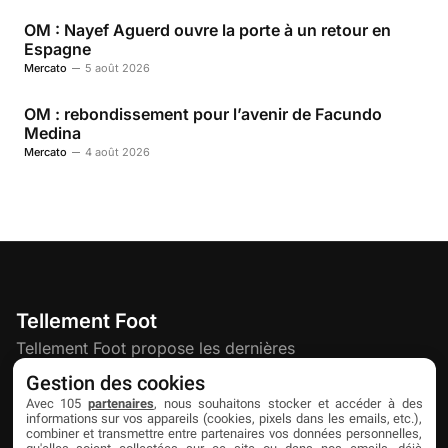
OM : Nayef Aguerd ouvre la porte à un retour en
Espagne
Mercato
5 août 2026
OM : rebondissement pour l’avenir de Facundo
Medina
Mercato
4 août 2026
Tellement Foot
Tellement Foot propose les dernières
actualités et nouveautés créatives dédiées
Gestion des cookies
au football.
Avec 105
partenaires
, nous souhaitons stocker et accéder à des
informations sur vos appareils (cookies, pixels dans les emails, etc.),
combiner et transmettre entre partenaires vos données personnelles,