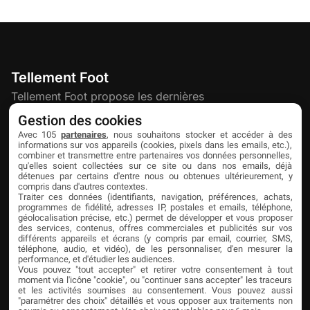
Tellement Foot
Tellement Foot propose les dernières
actualités et nouveautés créatives dédiées
Gestion des cookies
au football.
Avec 105
partenaires
, nous souhaitons stocker et accéder à des
informations sur vos appareils (cookies, pixels dans les emails, etc.),
combiner et transmettre entre partenaires vos données personnelles,
qu'elles soient collectées sur ce site ou dans nos emails, déjà
Découvrir
Liens utiles
Partenaires
détenues par certains d'entre nous ou obtenues ultérieurement, y
compris dans d'autres contextes.
À propos
Mentions légales
Livefoot
Traiter ces données (identifiants, navigation, préférences, achats,
programmes de fidélité, adresses IP, postales et emails, téléphone,
Contact
Confidentialité
Jeunesfooteux
géolocalisation précise, etc.) permet de développer et vous proposer
des services, contenus, offres commerciales et publicités sur vos
différents appareils et écrans (y compris par email, courrier, SMS,
Publicité
Cookies
Tólmi Studio
téléphone, audio, et vidéo), de les personnaliser, d'en mesurer la
performance, et d'étudier les audiences.
King Score
Vous pouvez "tout accepter" et retirer votre consentement à tout
moment via l'icône "cookie", ou "continuer sans accepter" les traceurs
Foot en France
et les activités soumises au consentement. Vous pouvez aussi
"paramétrer des choix" détaillés et vous opposer aux traitements non