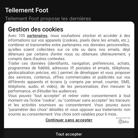
Tellement Foot
Tellement Foot propose les dernières
actualités et nouveautés créatives dédiées
Gestion des cookies
au football.
Avec 105
partenaires
, nous souhaitons stocker et accéder à des
informations sur vos appareils (cookies, pixels dans les emails, etc.),
combiner et transmettre entre partenaires vos données personnelles,
qu'elles soient collectées sur ce site ou dans nos emails, déjà
Découvrir
Liens utiles
Partenaires
détenues par certains d'entre nous ou obtenues ultérieurement, y
compris dans d'autres contextes.
À propos
Mentions légales
Livefoot
Traiter ces données (identifiants, navigation, préférences, achats,
programmes de fidélité, adresses IP, postales et emails, téléphone,
Contact
Confidentialité
Jeunesfooteux
géolocalisation précise, etc.) permet de développer et vous proposer
des services, contenus, offres commerciales et publicités sur vos
différents appareils et écrans (y compris par email, courrier, SMS,
Publicité
Cookies
Tólmi Studio
téléphone, audio, et vidéo), de les personnaliser, d'en mesurer la
performance, et d'étudier les audiences.
King Score
Vous pouvez "tout accepter" et retirer votre consentement à tout
moment via l'icône "cookie", ou "continuer sans accepter" les traceurs
Foot en France
et les activités soumises au consentement. Vous pouvez aussi
"paramétrer des choix" détaillés et vous opposer aux traitements non
Football Addict
soumis au consentement. Vos choix sont valables pour 6 mois.
powered by
Continuer sans accepter
Tout accepter