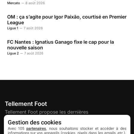
Mercato
8 août 2026
OM : ça s’agite pour Igor Paixão, courtisé en Premier
League
Ligue 1
7 août 2026
FC Nantes : Ignatius Ganago fixe le cap pour la
nouvelle saison
Ligue 2
7 août 2026
Tellement Foot
Tellement Foot propose les dernières
actualités et nouveautés créatives dédiées
Gestion des cookies
au football.
Avec 105
partenaires
, nous souhaitons stocker et accéder à des
informations sur vos appareils (cookies, pixels dans les emails, etc.),