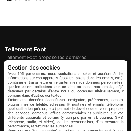
Mercato
4 août 2026
Tellement Foot
Tellement Foot propose les dernières
actualités et nouveautés créatives dédiées
Gestion des cookies
au football.
Avec 105
partenaires
, nous souhaitons stocker et accéder à des
informations sur vos appareils (cookies, pixels dans les emails, etc.),
combiner et transmettre entre partenaires vos données personnelles,
qu'elles soient collectées sur ce site ou dans nos emails, déjà
Découvrir
Liens utiles
Partenaires
détenues par certains d'entre nous ou obtenues ultérieurement, y
compris dans d'autres contextes.
À propos
Mentions légales
Livefoot
Traiter ces données (identifiants, navigation, préférences, achats,
programmes de fidélité, adresses IP, postales et emails, téléphone,
Contact
Confidentialité
Jeunesfooteux
géolocalisation précise, etc.) permet de développer et vous proposer
des services, contenus, offres commerciales et publicités sur vos
différents appareils et écrans (y compris par email, courrier, SMS,
Publicité
Cookies
Tólmi Studio
téléphone, audio, et vidéo), de les personnaliser, d'en mesurer la
performance, et d'étudier les audiences.
King Score
Vous pouvez "tout accepter" et retirer votre consentement à tout