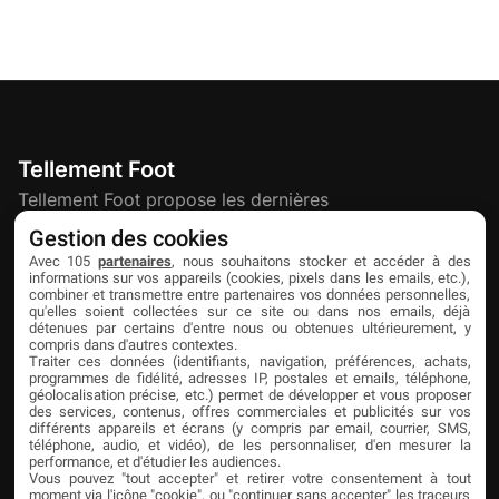
Tellement Foot
Tellement Foot propose les dernières
actualités et nouveautés créatives dédiées
Gestion des cookies
au football.
Avec 105
partenaires
, nous souhaitons stocker et accéder à des
informations sur vos appareils (cookies, pixels dans les emails, etc.),
combiner et transmettre entre partenaires vos données personnelles,
qu'elles soient collectées sur ce site ou dans nos emails, déjà
Découvrir
Liens utiles
Partenaires
détenues par certains d'entre nous ou obtenues ultérieurement, y
compris dans d'autres contextes.
À propos
Mentions légales
Livefoot
Traiter ces données (identifiants, navigation, préférences, achats,
programmes de fidélité, adresses IP, postales et emails, téléphone,
Contact
Confidentialité
Jeunesfooteux
géolocalisation précise, etc.) permet de développer et vous proposer
des services, contenus, offres commerciales et publicités sur vos
différents appareils et écrans (y compris par email, courrier, SMS,
Publicité
Cookies
Tólmi Studio
téléphone, audio, et vidéo), de les personnaliser, d'en mesurer la
performance, et d'étudier les audiences.
King Score
Vous pouvez "tout accepter" et retirer votre consentement à tout
moment via l'icône "cookie", ou "continuer sans accepter" les traceurs