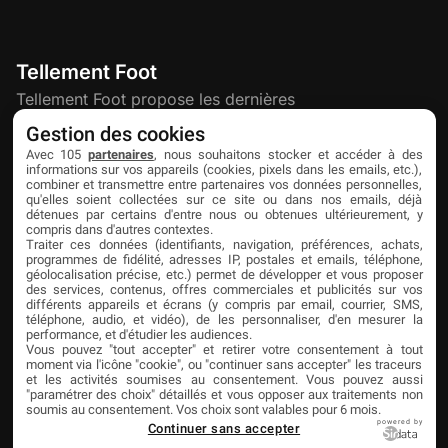
Tellement Foot
Tellement Foot propose les dernières
actualités et nouveautés créatives dédiées
Gestion des cookies
au football.
Avec 105
partenaires
, nous souhaitons stocker et accéder à des
informations sur vos appareils (cookies, pixels dans les emails, etc.),
combiner et transmettre entre partenaires vos données personnelles,
qu'elles soient collectées sur ce site ou dans nos emails, déjà
Découvrir
Liens utiles
Partenaires
détenues par certains d'entre nous ou obtenues ultérieurement, y
compris dans d'autres contextes.
À propos
Mentions légales
Livefoot
Traiter ces données (identifiants, navigation, préférences, achats,
programmes de fidélité, adresses IP, postales et emails, téléphone,
Contact
Confidentialité
Jeunesfooteux
géolocalisation précise, etc.) permet de développer et vous proposer
des services, contenus, offres commerciales et publicités sur vos
différents appareils et écrans (y compris par email, courrier, SMS,
Publicité
Cookies
Tólmi Studio
téléphone, audio, et vidéo), de les personnaliser, d'en mesurer la
performance, et d'étudier les audiences.
King Score
Vous pouvez "tout accepter" et retirer votre consentement à tout
moment via l'icône "cookie", ou "continuer sans accepter" les traceurs
Foot en France
et les activités soumises au consentement. Vous pouvez aussi
"paramétrer des choix" détaillés et vous opposer aux traitements non
Football Addict
soumis au consentement. Vos choix sont valables pour 6 mois.
powered by
Continuer sans accepter