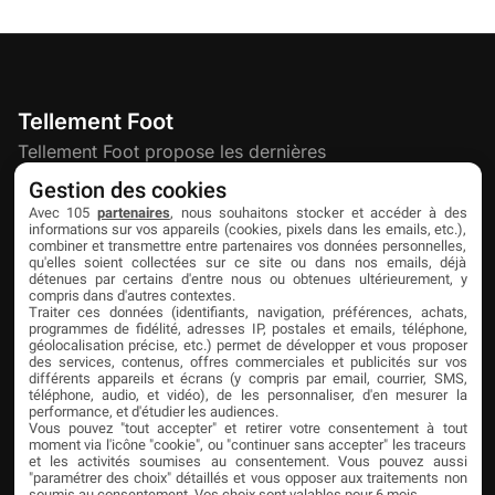
Tellement Foot
Tellement Foot propose les dernières
actualités et nouveautés créatives dédiées
Gestion des cookies
au football.
Avec 105
partenaires
, nous souhaitons stocker et accéder à des
informations sur vos appareils (cookies, pixels dans les emails, etc.),
combiner et transmettre entre partenaires vos données personnelles,
qu'elles soient collectées sur ce site ou dans nos emails, déjà
Découvrir
Liens utiles
Partenaires
détenues par certains d'entre nous ou obtenues ultérieurement, y
compris dans d'autres contextes.
À propos
Mentions légales
Livefoot
Traiter ces données (identifiants, navigation, préférences, achats,
programmes de fidélité, adresses IP, postales et emails, téléphone,
Contact
Confidentialité
Jeunesfooteux
géolocalisation précise, etc.) permet de développer et vous proposer
des services, contenus, offres commerciales et publicités sur vos
différents appareils et écrans (y compris par email, courrier, SMS,
Publicité
Cookies
Tólmi Studio
téléphone, audio, et vidéo), de les personnaliser, d'en mesurer la
performance, et d'étudier les audiences.
King Score
Vous pouvez "tout accepter" et retirer votre consentement à tout
moment via l'icône "cookie", ou "continuer sans accepter" les traceurs
Foot en France
et les activités soumises au consentement. Vous pouvez aussi
"paramétrer des choix" détaillés et vous opposer aux traitements non
soumis au consentement. Vos choix sont valables pour 6 mois.