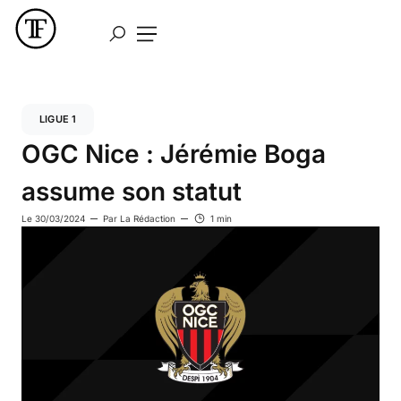
LIGUE 1
OGC Nice : Jérémie Boga
assume son statut
Le
30/03/2024
Par
La Rédaction
1 min