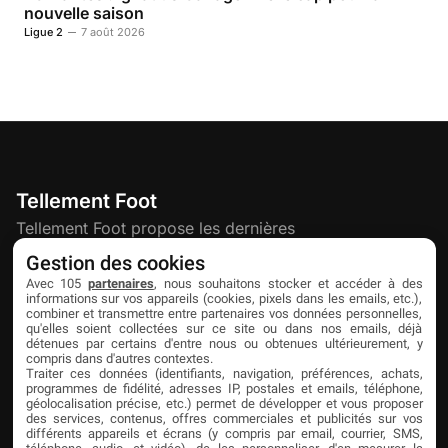
nouvelle saison
Ligue 2
7 août 2026
Tellement Foot
Tellement Foot propose les dernières
actualités et nouveautés créatives dédiées
Gestion des cookies
au football.
Avec 105
partenaires
, nous souhaitons stocker et accéder à des
informations sur vos appareils (cookies, pixels dans les emails, etc.),
combiner et transmettre entre partenaires vos données personnelles,
qu'elles soient collectées sur ce site ou dans nos emails, déjà
Découvrir
Liens utiles
Partenaires
détenues par certains d'entre nous ou obtenues ultérieurement, y
compris dans d'autres contextes.
À propos
Mentions légales
Livefoot
Traiter ces données (identifiants, navigation, préférences, achats,
programmes de fidélité, adresses IP, postales et emails, téléphone,
Contact
Confidentialité
Jeunesfooteux
géolocalisation précise, etc.) permet de développer et vous proposer
des services, contenus, offres commerciales et publicités sur vos
différents appareils et écrans (y compris par email, courrier, SMS,
Publicité
Cookies
Tólmi Studio