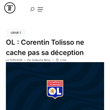
LIGUE 1
OL : Corentin Tolisso ne
cache pas sa déception
Le
11/05/2026
Par
Guillaume Rémy
2 min