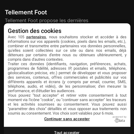
Tellement Foot
Tellement Foot propose les dernières
actualités et nouveautés créatives dédiées
Gestion des cookies
au football.
Avec 105
partenaires
, nous souhaitons stocker et accéder à des
informations sur vos appareils (cookies, pixels dans les emails, etc.),
combiner et transmettre entre partenaires vos données personnelles,
qu'elles soient collectées sur ce site ou dans nos emails, déjà
Découvrir
Liens utiles
Partenaires
détenues par certains d'entre nous ou obtenues ultérieurement, y
compris dans d'autres contextes.
À propos
Mentions légales
Livefoot
Traiter ces données (identifiants, navigation, préférences, achats,
programmes de fidélité, adresses IP, postales et emails, téléphone,
Contact
Confidentialité
Jeunesfooteux
géolocalisation précise, etc.) permet de développer et vous proposer
des services, contenus, offres commerciales et publicités sur vos
différents appareils et écrans (y compris par email, courrier, SMS,
Publicité
Cookies
Tólmi Studio
téléphone, audio, et vidéo), de les personnaliser, d'en mesurer la
performance, et d'étudier les audiences.
King Score
Vous pouvez "tout accepter" et retirer votre consentement à tout
moment via l'icône "cookie", ou "continuer sans accepter" les traceurs
Foot en France
et les activités soumises au consentement. Vous pouvez aussi
"paramétrer des choix" détaillés et vous opposer aux traitements non
Football Addict
soumis au consentement. Vos choix sont valables pour 6 mois.
powered by
Continuer sans accepter
Tout accepter