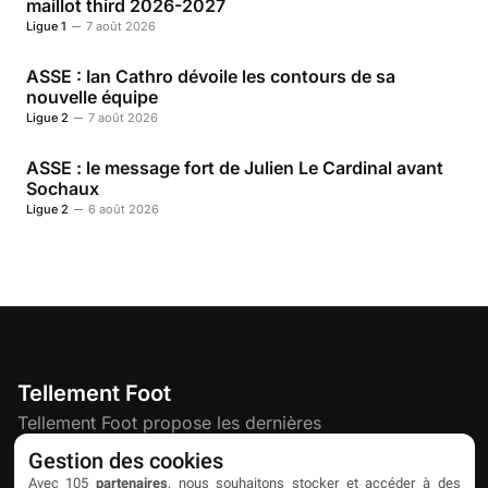
maillot third 2026-2027
Ligue 1
7 août 2026
ASSE : Ian Cathro dévoile les contours de sa
nouvelle équipe
Ligue 2
7 août 2026
ASSE : le message fort de Julien Le Cardinal avant
Sochaux
Ligue 2
6 août 2026
Tellement Foot
Tellement Foot propose les dernières
actualités et nouveautés créatives dédiées
Gestion des cookies
au football.
Avec 105
partenaires
, nous souhaitons stocker et accéder à des