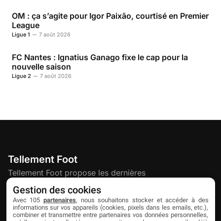
OM : ça s’agite pour Igor Paixão, courtisé en Premier
League
Ligue 1
7 août 2026
FC Nantes : Ignatius Ganago fixe le cap pour la
nouvelle saison
Ligue 2
7 août 2026
Tellement Foot
Tellement Foot propose les dernières
actualités et nouveautés créatives dédiées
Gestion des cookies
au football.
Avec 105
partenaires
, nous souhaitons stocker et accéder à des
informations sur vos appareils (cookies, pixels dans les emails, etc.),
combiner et transmettre entre partenaires vos données personnelles,