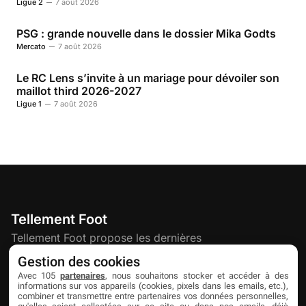
Ligue 2
7 août 2026
PSG : grande nouvelle dans le dossier Mika Godts
Mercato
7 août 2026
Le RC Lens s’invite à un mariage pour dévoiler son
maillot third 2026-2027
Ligue 1
7 août 2026
Tellement Foot
Tellement Foot propose les dernières
actualités et nouveautés créatives dédiées
Gestion des cookies
au football.
Avec 105
partenaires
, nous souhaitons stocker et accéder à des
informations sur vos appareils (cookies, pixels dans les emails, etc.),
combiner et transmettre entre partenaires vos données personnelles,