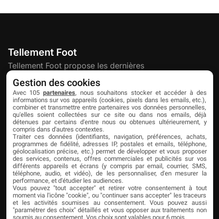
Tellement Foot
Tellement Foot propose les dernières
actualités et nouveautés créatives dédiées
Gestion des cookies
au football.
Avec 105
partenaires
, nous souhaitons stocker et accéder à des
informations sur vos appareils (cookies, pixels dans les emails, etc.),
combiner et transmettre entre partenaires vos données personnelles,
qu'elles soient collectées sur ce site ou dans nos emails, déjà
Découvrir
Liens utiles
Partenaires
détenues par certains d'entre nous ou obtenues ultérieurement, y
compris dans d'autres contextes.
À propos
Mentions légales
Livefoot
Traiter ces données (identifiants, navigation, préférences, achats,
programmes de fidélité, adresses IP, postales et emails, téléphone,
Contact
Confidentialité
Jeunesfooteux
géolocalisation précise, etc.) permet de développer et vous proposer
des services, contenus, offres commerciales et publicités sur vos
différents appareils et écrans (y compris par email, courrier, SMS,
Publicité
Cookies
Tólmi Studio
téléphone, audio, et vidéo), de les personnaliser, d'en mesurer la
performance, et d'étudier les audiences.
King Score
Vous pouvez "tout accepter" et retirer votre consentement à tout
moment via l'icône "cookie", ou "continuer sans accepter" les traceurs
Foot en France
et les activités soumises au consentement. Vous pouvez aussi
"paramétrer des choix" détaillés et vous opposer aux traitements non
Football Addict
soumis au consentement. Vos choix sont valables pour 6 mois.