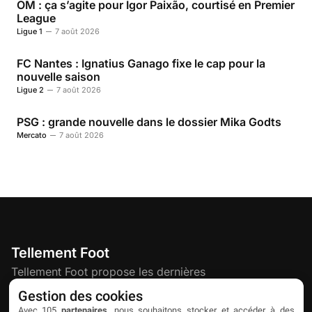
OM : ça s’agite pour Igor Paixão, courtisé en Premier
League
Ligue 1
7 août 2026
FC Nantes : Ignatius Ganago fixe le cap pour la
nouvelle saison
Ligue 2
7 août 2026
PSG : grande nouvelle dans le dossier Mika Godts
Mercato
7 août 2026
Tellement Foot
Tellement Foot propose les dernières
actualités et nouveautés créatives dédiées
Gestion des cookies
au football.
Avec 105
partenaires
, nous souhaitons stocker et accéder à des