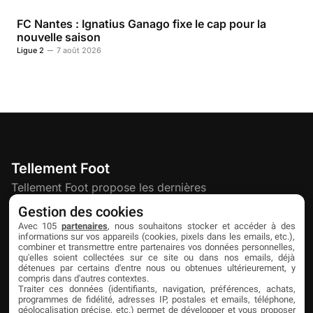
FC Nantes : Ignatius Ganago fixe le cap pour la
nouvelle saison
Ligue 2
7 août 2026
Tellement Foot
Tellement Foot propose les dernières
actualités et nouveautés créatives dédiées
Gestion des cookies
au football.
Avec 105
partenaires
, nous souhaitons stocker et accéder à des
informations sur vos appareils (cookies, pixels dans les emails, etc.),
combiner et transmettre entre partenaires vos données personnelles,
qu'elles soient collectées sur ce site ou dans nos emails, déjà
Découvrir
Liens utiles
Partenaires
détenues par certains d'entre nous ou obtenues ultérieurement, y
compris dans d'autres contextes.
À propos
Mentions légales
Livefoot
Traiter ces données (identifiants, navigation, préférences, achats,
programmes de fidélité, adresses IP, postales et emails, téléphone,
Contact
Confidentialité
Jeunesfooteux
géolocalisation précise, etc.) permet de développer et vous proposer