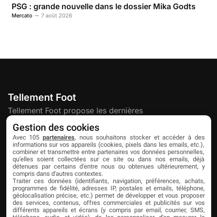
PSG : grande nouvelle dans le dossier Mika Godts
Mercato
7 août 2026
Tellement Foot
Tellement Foot propose les dernières
actualités et nouveautés créatives dédiées
Gestion des cookies
au football.
Avec 105
partenaires
, nous souhaitons stocker et accéder à des
informations sur vos appareils (cookies, pixels dans les emails, etc.),
combiner et transmettre entre partenaires vos données personnelles,
qu'elles soient collectées sur ce site ou dans nos emails, déjà
Découvrir
Liens utiles
Partenaires
détenues par certains d'entre nous ou obtenues ultérieurement, y
compris dans d'autres contextes.
À propos
Mentions légales
Livefoot
Traiter ces données (identifiants, navigation, préférences, achats,
programmes de fidélité, adresses IP, postales et emails, téléphone,
Contact
Confidentialité
Jeunesfooteux
géolocalisation précise, etc.) permet de développer et vous proposer
des services, contenus, offres commerciales et publicités sur vos
différents appareils et écrans (y compris par email, courrier, SMS,
Publicité
Cookies
Tólmi Studio