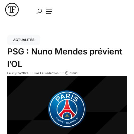
ACTUALITÉS
PSG : Nuno Mendes prévient
l’OL
Le
23/05/2024
Par
La Rédaction
1 min