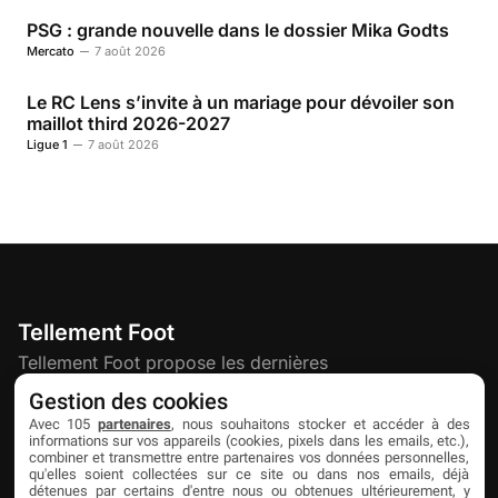
PSG : grande nouvelle dans le dossier Mika Godts
Mercato
7 août 2026
Le RC Lens s’invite à un mariage pour dévoiler son
maillot third 2026-2027
Ligue 1
7 août 2026
Tellement Foot
Tellement Foot propose les dernières
actualités et nouveautés créatives dédiées
Gestion des cookies
au football.
Avec 105
partenaires
, nous souhaitons stocker et accéder à des
informations sur vos appareils (cookies, pixels dans les emails, etc.),
combiner et transmettre entre partenaires vos données personnelles,
qu'elles soient collectées sur ce site ou dans nos emails, déjà
Découvrir
Liens utiles
Partenaires
détenues par certains d'entre nous ou obtenues ultérieurement, y