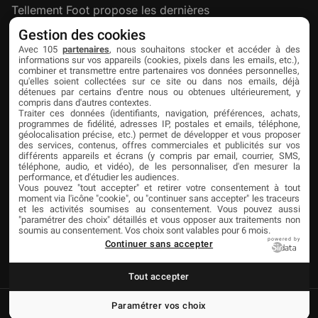
Tellement Foot propose les dernières
actualités et nouveautés créatives dédiées
Gestion des cookies
au football.
Avec 105
partenaires
, nous souhaitons stocker et accéder à des
informations sur vos appareils (cookies, pixels dans les emails, etc.),
combiner et transmettre entre partenaires vos données personnelles,
qu'elles soient collectées sur ce site ou dans nos emails, déjà
Découvrir
Liens utiles
Partenaires
détenues par certains d'entre nous ou obtenues ultérieurement, y
compris dans d'autres contextes.
À propos
Mentions légales
Livefoot
Traiter ces données (identifiants, navigation, préférences, achats,
programmes de fidélité, adresses IP, postales et emails, téléphone,
Contact
Confidentialité
Jeunesfooteux
géolocalisation précise, etc.) permet de développer et vous proposer
des services, contenus, offres commerciales et publicités sur vos
différents appareils et écrans (y compris par email, courrier, SMS,
Publicité
Cookies
Tólmi Studio
téléphone, audio, et vidéo), de les personnaliser, d'en mesurer la
performance, et d'étudier les audiences.
King Score
Vous pouvez "tout accepter" et retirer votre consentement à tout
moment via l'icône "cookie", ou "continuer sans accepter" les traceurs
Foot en France
et les activités soumises au consentement. Vous pouvez aussi
"paramétrer des choix" détaillés et vous opposer aux traitements non
Football Addict
soumis au consentement. Vos choix sont valables pour 6 mois.
powered by
Continuer sans accepter
Tout accepter
Paramétrer vos choix
© Copyright Tellement Foot
Réalisation Tólmi Studio