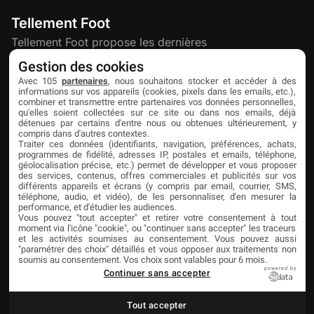
Tellement Foot
Tellement Foot propose les dernières
actualités et nouveautés créatives dédiées
Gestion des cookies
au football.
Avec 105
partenaires
, nous souhaitons stocker et accéder à des
informations sur vos appareils (cookies, pixels dans les emails, etc.),
combiner et transmettre entre partenaires vos données personnelles,
qu'elles soient collectées sur ce site ou dans nos emails, déjà
Découvrir
Liens utiles
Partenaires
détenues par certains d'entre nous ou obtenues ultérieurement, y
compris dans d'autres contextes.
À propos
Mentions légales
Livefoot
Traiter ces données (identifiants, navigation, préférences, achats,
programmes de fidélité, adresses IP, postales et emails, téléphone,
Contact
Confidentialité
Jeunesfooteux
géolocalisation précise, etc.) permet de développer et vous proposer
des services, contenus, offres commerciales et publicités sur vos
différents appareils et écrans (y compris par email, courrier, SMS,
Publicité
Cookies
Tólmi Studio
téléphone, audio, et vidéo), de les personnaliser, d'en mesurer la
performance, et d'étudier les audiences.
King Score
Vous pouvez "tout accepter" et retirer votre consentement à tout
moment via l'icône "cookie", ou "continuer sans accepter" les traceurs
Foot en France
et les activités soumises au consentement. Vous pouvez aussi
"paramétrer des choix" détaillés et vous opposer aux traitements non
Football Addict
soumis au consentement. Vos choix sont valables pour 6 mois.
powered by
Continuer sans accepter
Tout accepter