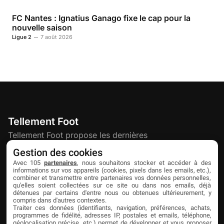
FC Nantes : Ignatius Ganago fixe le cap pour la
nouvelle saison
Ligue 2
7 août 2026
Tellement Foot
Tellement Foot propose les dernières
actualités et nouveautés créatives dédiées
Gestion des cookies
au football.
Avec 105
partenaires
, nous souhaitons stocker et accéder à des
informations sur vos appareils (cookies, pixels dans les emails, etc.),
combiner et transmettre entre partenaires vos données personnelles,
qu'elles soient collectées sur ce site ou dans nos emails, déjà
Découvrir
Liens utiles
Partenaires
détenues par certains d'entre nous ou obtenues ultérieurement, y
compris dans d'autres contextes.
À propos
Mentions légales
Livefoot
Traiter ces données (identifiants, navigation, préférences, achats,
programmes de fidélité, adresses IP, postales et emails, téléphone,
Contact
Confidentialité
Jeunesfooteux
géolocalisation précise, etc.) permet de développer et vous proposer