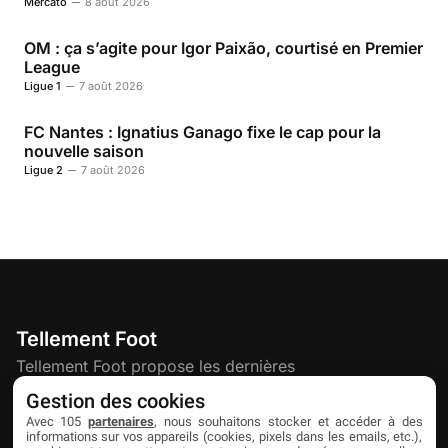
Mercato
8 août 2026
OM : ça s’agite pour Igor Paixão, courtisé en Premier
League
Ligue 1
7 août 2026
FC Nantes : Ignatius Ganago fixe le cap pour la
nouvelle saison
Ligue 2
7 août 2026
Tellement Foot
Tellement Foot propose les dernières
actualités et nouveautés créatives dédiées
Gestion des cookies
au football.
Avec 105
partenaires
, nous souhaitons stocker et accéder à des
informations sur vos appareils (cookies, pixels dans les emails, etc.),