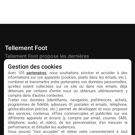
Tellement Foot
Tellement Foot propose les dernières
actualités et nouveautés créatives dédiées
Gestion des cookies
au football.
Avec 105
partenaires
, nous souhaitons stocker et accéder à des
informations sur vos appareils (cookies, pixels dans les emails, etc.),
combiner et transmettre entre partenaires vos données personnelles,
qu'elles soient collectées sur ce site ou dans nos emails, déjà
Découvrir
Liens utiles
Partenaires
détenues par certains d'entre nous ou obtenues ultérieurement, y
compris dans d'autres contextes.
À propos
Mentions légales
Livefoot
Traiter ces données (identifiants, navigation, préférences, achats,
programmes de fidélité, adresses IP, postales et emails, téléphone,
Contact
Confidentialité
Jeunesfooteux
géolocalisation précise, etc.) permet de développer et vous proposer
des services, contenus, offres commerciales et publicités sur vos
différents appareils et écrans (y compris par email, courrier, SMS,
Publicité
Cookies
Tólmi Studio
téléphone, audio, et vidéo), de les personnaliser, d'en mesurer la
performance, et d'étudier les audiences.
King Score
Vous pouvez "tout accepter" et retirer votre consentement à tout