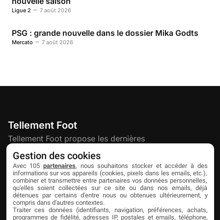
nouvelle saison
Ligue 2
7 août 2026
PSG : grande nouvelle dans le dossier Mika Godts
Mercato
7 août 2026
Tellement Foot
Tellement Foot propose les dernières
actualités et nouveautés créatives dédiées
Gestion des cookies
au football.
Avec 105
partenaires
, nous souhaitons stocker et accéder à des
informations sur vos appareils (cookies, pixels dans les emails, etc.),
combiner et transmettre entre partenaires vos données personnelles,
qu'elles soient collectées sur ce site ou dans nos emails, déjà
Découvrir
Liens utiles
Partenaires
détenues par certains d'entre nous ou obtenues ultérieurement, y
compris dans d'autres contextes.
À propos
Mentions légales
Livefoot
Traiter ces données (identifiants, navigation, préférences, achats,
programmes de fidélité, adresses IP, postales et emails, téléphone,