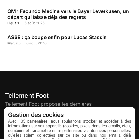
OM : Facundo Medina vers le Bayer Leverkusen, un
départ qui laisse déjà des regrets
Ligue 1
6 août 2026
ASSE : ça bouge enfin pour Lucas Stassin
Mercato
6 août 2026
Tellement Foot
Tellement Foot propose les dernières
actualités et nouveautés créatives dédiées
Gestion des cookies
au football.
Avec 105
partenaires
, nous souhaitons stocker et accéder à des
informations sur vos appareils (cookies, pixels dans les emails, etc.),
combiner et transmettre entre partenaires vos données personnelles,
qu'elles soient collectées sur ce site ou dans nos emails, déjà
Découvrir
Liens utiles
Partenaires