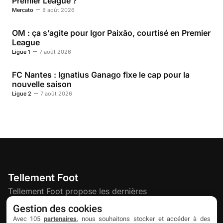
Premier League ?
Mercato
8 août 2026
OM : ça s’agite pour Igor Paixão, courtisé en Premier
League
Ligue 1
7 août 2026
FC Nantes : Ignatius Ganago fixe le cap pour la
nouvelle saison
Ligue 2
7 août 2026
Tellement Foot
Tellement Foot propose les dernières
actualités et nouveautés créatives dédiées
Gestion des cookies
au football.
Avec 105
partenaires
, nous souhaitons stocker et accéder à des