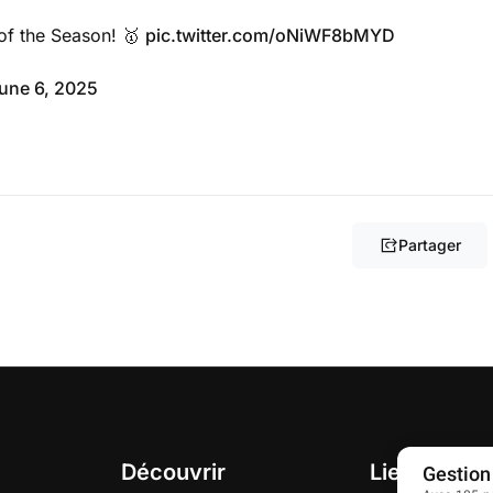
of the Season! 🥇
pic.twitter.com/oNiWF8bMYD
une 6, 2025
Partager
Découvrir
Liens utiles
Gestion