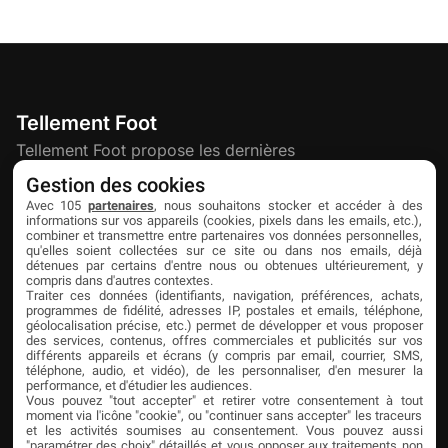
Tellement Foot
Tellement Foot propose les dernières
actualités et nouveautés créatives dédiées
Gestion des cookies
au football.
Avec 105
partenaires
, nous souhaitons stocker et accéder à des
informations sur vos appareils (cookies, pixels dans les emails, etc.),
combiner et transmettre entre partenaires vos données personnelles,
qu'elles soient collectées sur ce site ou dans nos emails, déjà
Découvrir
Liens utiles
Partenaires
détenues par certains d'entre nous ou obtenues ultérieurement, y
compris dans d'autres contextes.
À propos
Mentions légales
Livefoot
Traiter ces données (identifiants, navigation, préférences, achats,
programmes de fidélité, adresses IP, postales et emails, téléphone,
Contact
Confidentialité
Jeunesfooteux
géolocalisation précise, etc.) permet de développer et vous proposer
des services, contenus, offres commerciales et publicités sur vos
différents appareils et écrans (y compris par email, courrier, SMS,
Publicité
Cookies
Tólmi Studio
téléphone, audio, et vidéo), de les personnaliser, d'en mesurer la
performance, et d'étudier les audiences.
King Score
Vous pouvez "tout accepter" et retirer votre consentement à tout
moment via l'icône "cookie", ou "continuer sans accepter" les traceurs
Foot en France
et les activités soumises au consentement. Vous pouvez aussi
"paramétrer des choix" détaillés et vous opposer aux traitements non